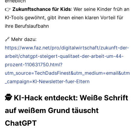
erheblich
👉
Zukunftschance für Kids
: Wer seine Kinder früh an
KI-Tools gewöhnt, gibt ihnen einen klaren Vorteil für
ihre Berufslaufbahn
🔗 Mehr dazu:
https://www.faz.net/pro/digitalwirtschaft/zukunft-der-
arbeit/chatgpt-steigert-qualitaet-der-arbeit-um-44-
prozent-110631750.html?
utm_source=TechDadsFinest&utm_medium=email&utm
_campaign=KI-Newsletter-fuer-Eltern
🕵️ KI-Hack entdeckt: Weiße Schrift
auf weißem Grund täuscht
ChatGPT