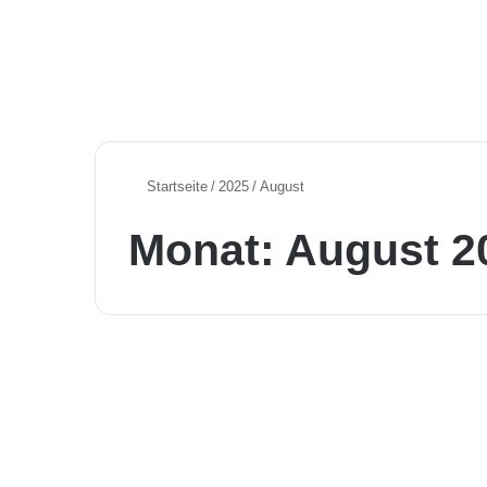
Startseite
/
2025
/
August
Monat:
August 2
Aktuelle KI News in Deutschland
Sprechende Fotos,
Grok-Gate & warum KI