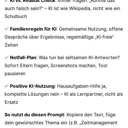
✅
KI vs. Realität Check
: Immer fragen: „Könnte das
auch falsch sein?“ – KI ist wie Wikipedia, nicht wie ein
Schulbuch
✅
Familienregeln für KI
: Gemeinsame Nutzung, offene
Gespräche über Ergebnisse, regelmäßige „KI-freie“
Zeiten
✅
Notfall-Plan
: Was tun bei seltsamen KI-Antworten?
Sofort Eltern fragen, Screenshots machen, Tool
pausieren
✅
Positive KI-Nutzung
: Hausaufgaben-Hilfe ja,
komplette Lösungen nein – KI als Lernpartner, nicht als
Ersatz
So nutzt du diesen Prompt
: Kopiere den Text, füge
dein gewünschtes Thema ein (z.B. „Zeitmanagement