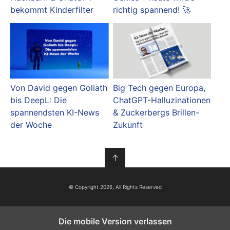
bekommt Kinderfilter
richtig spannend! 🚀
Von David gegen Goliath
Big Tech gegen Europa,
bis DeepL: Die
ChatGPT-Halluzinationen
spannendsten KI-News
& Zuckerbergs Brillen-
der Woche
Zukunft
↑
© Copyright 2026, All Rights Reserved
Die mobile Version verlassen