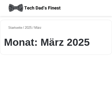
S
Startseite
/
2025
/
März
Monat:
März 2025
Aktuelle KI News in Deutschland
KI, ein typischer
Montagsblues &
Perspektivwechsel: Wie sich
unsere Arbeit (und