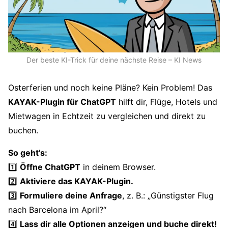
Der beste KI-Trick für deine nächste Reise – KI News
Osterferien und noch keine Pläne? Kein Problem! Das
KAYAK-Plugin für ChatGPT
hilft dir, Flüge, Hotels und
Mietwagen in Echtzeit zu vergleichen und direkt zu
buchen.
So geht’s:
1️⃣
Öffne ChatGPT
in deinem Browser.
2️⃣
Aktiviere das KAYAK-Plugin.
3️⃣
Formuliere deine Anfrage
, z. B.: „Günstigster Flug
nach Barcelona im April?“
4️⃣
Lass dir alle Optionen anzeigen und buche direkt!