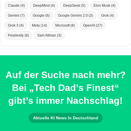
Claude
(4)
DeepMind
(4)
DeepSeek
(5)
Elon Musk
(4)
Gemini
(7)
Google
(6)
Google Gemini 2.0
(3)
Grok
(4)
Grok 3
(4)
Meta
(14)
Microsoft
(8)
OpenAI
(27)
Perplexity
(6)
Sam Altman
(3)
Auf der Suche nach mehr?
Bei „Tech Dad’s Finest“
gibt’s immer Nachschlag!
Aktuelle KI News In Deutschland