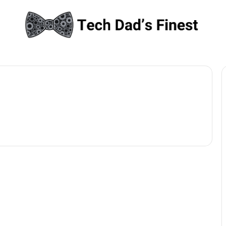
Aktuelle KI News in Deutschland
KI und Kaltschale:
Warum Google zittern