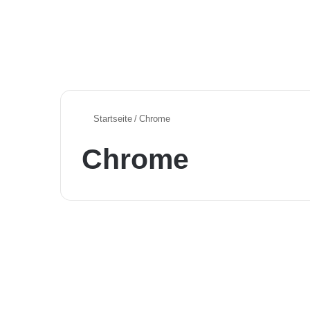
Startseite
/
Chrome
Chrome
Aktuelle KI News in Deutschland
Wenn ChatGPT zum
Giftmischer wird, der