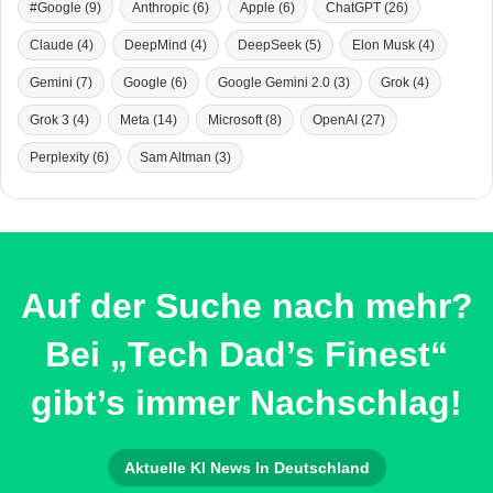
#Google
(9)
Anthropic
(6)
Apple
(6)
ChatGPT
(26)
Claude
(4)
DeepMind
(4)
DeepSeek
(5)
Elon Musk
(4)
Gemini
(7)
Google
(6)
Google Gemini 2.0
(3)
Grok
(4)
Grok 3
(4)
Meta
(14)
Microsoft
(8)
OpenAI
(27)
Perplexity
(6)
Sam Altman
(3)
Auf der Suche nach mehr?
Bei „Tech Dad’s Finest“
gibt’s immer Nachschlag!
Aktuelle KI News In Deutschland