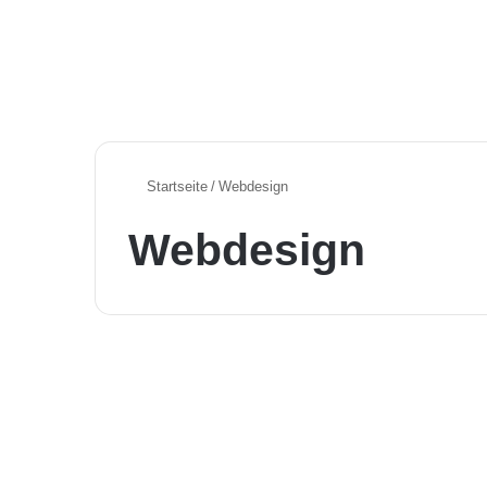
Startseite
/
Webdesign
Webdesign
Aktuelle KI News in Deutschland
Frisch gebacken und
noch brandheiß: