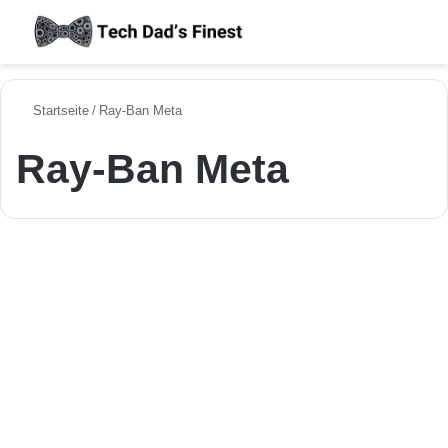
S
Startseite
/
Ray-Ban Meta
Ray-Ban Meta
Aktuelle KI News in Deutschland
Big Tech gegen Europa,
ChatGPT-Halluzinationen &
Zuckerbergs Brillen-Zukunft
21. September 2025
555