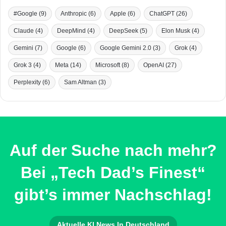
#Google
(9)
Anthropic
(6)
Apple
(6)
ChatGPT
(26)
Claude
(4)
DeepMind
(4)
DeepSeek
(5)
Elon Musk
(4)
Gemini
(7)
Google
(6)
Google Gemini 2.0
(3)
Grok
(4)
Grok 3
(4)
Meta
(14)
Microsoft
(8)
OpenAI
(27)
Perplexity
(6)
Sam Altman
(3)
Auf der Suche nach mehr?
Bei „Tech Dad’s Finest“
gibt’s immer Nachschlag!
Aktuelle KI News In Deutschland