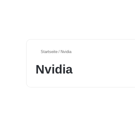
Startseite
/
Nvidia
Nvidia
Aktuelle KI News in Deutschland
Google, Bosch & Co:
KI-News für smarte