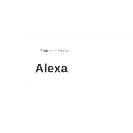
Startseite
/
Alexa
Alexa
Aktuelle KI News in Deutschland
Mark tanzt, Meta
sammelt – und die KI