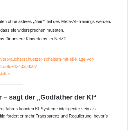
en ohne aktives „Nein“ Teil des Meta-AI-Trainings werden.
, dass sie widersprechen müssten.
s für unsere Kinderfotos im Netz?
i-verbraucherschuetzer-scheitern-mit-eil-klage-vor-
981c-8ce424035d50?
etter
ir – sagt der „Godfather der KI“
n Jahren könnten KI-Systeme intelligenter sein als
tig fordert er mehr Transparenz und Regulierung, bevor’s