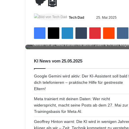
🐦🤖
Sende
Tech Dad
25. Mai 2025
uns
Facebook
X
LinkedIn
Tumblr
Pinterest
Reddit
eine
E-
Gemini ruft an, Meta trainiert mit deinen Daten & KI wird klüger
Mail
KI News vom 25.05.2025
Google Gemini wird aktiv: Der KI-Assistent soll bald 
dich telefonieren – praktische Hilfe für gestresste
Eltern!
Meta trainiert mit deinen Daten: Wer nicht
widerspricht, macht seine Posts ab dem 27. Mai zur
Trainingsbasis für Meta AI.
Geoffrey Hinton warnt: Die KI wird in wenigen Jahre
klüger als wir – Zeit, Technik kompetent zu verstehe