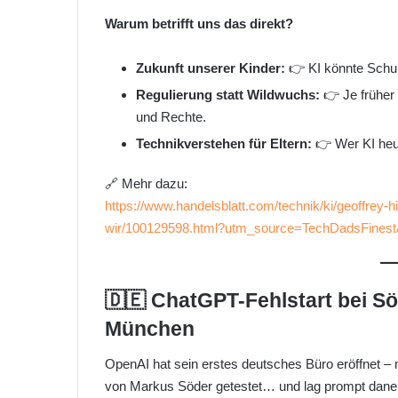
Warum betrifft uns das direkt?
Zukunft unserer Kinder:
👉 KI könnte Schul
Regulierung statt Wildwuchs:
👉 Je früher 
und Rechte.
Technikverstehen für Eltern:
👉 Wer KI heut
🔗 Mehr dazu:
https://www.handelsblatt.com/technik/ki/geoffrey-hin
wir/100129598.html?utm_source=TechDadsFines
🇩🇪 ChatGPT-Fehlstart bei Sö
München
OpenAI hat sein erstes deutsches Büro eröffnet –
von Markus Söder getestet… und lag prompt danebe