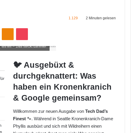
1.129
2 Minuten gelesen
VKontakte
Odnoklassniki
Pocket
 als wir – Das steckt dahinter
🐦 Ausgebüxt &
durchgeknattert: Was
für
haben ein Kronenkranich
& Google gemeinsam?
Willkommen zur neuen Ausgabe von
Tech Dad’s
Finest
🐾. Während in Seattle Kronenkranich-Dame
n
Phyllis ausbüxt und sich mit Wildreihern einen
n.