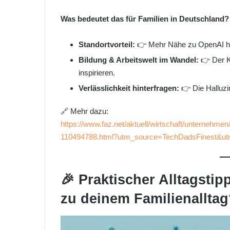
Was bedeutet das für Familien in Deutschland?
Standortvorteil:
👉 Mehr Nähe zu OpenAI hei
Bildung & Arbeitswelt im Wandel:
👉 Der K
inspirieren.
Verlässlichkeit hinterfragen:
👉 Die Halluzin
🔗 Mehr dazu:
https://www.faz.net/aktuell/wirtschaft/unternehme
110494788.html?utm_source=TechDadsFinest&u
🎉 Praktischer Alltagsti
zu deinem Familienallta