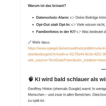
Warum ist das brisant?
Datenschutz-Alarm:
👉 Deine Beiträge könnt
Opt-Out statt Opt-In:
👉 Viele wissen nicht
Familienfotos in der KI?
👉 Was bedeutet da
🔗 Mehr dazu:
https://www.spiegel.de/netzwelt/netzpolitik/meta-k
oberlandesgericht-koeln-a-41176a44-8e1b-4251-
utm_source=TechDadsFinest&utm_medium=newsl
🧠 KI wird bald schlauer als w
Geoffrey Hinton (ehemals Google) warnt: In wenige
Menschen – und zwar in
allen
Bereichen. Gleichzei
zu spät ist.