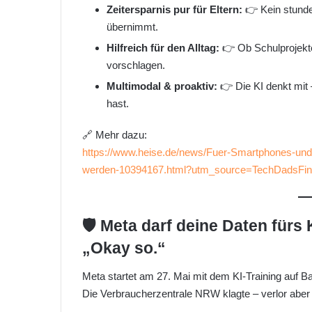
Zeitersparnis pur für Eltern:
👉 Kein stunde
übernimmt.
Hilfreich für den Alltag:
👉 Ob Schulprojekte
vorschlagen.
Multimodal & proaktiv:
👉 Die KI denkt mit 
hast.
🔗 Mehr dazu:
https://www.heise.de/news/Fuer-Smartphones-und-B
werden-10394167.html?utm_source=TechDadsFi
🛡️ Meta darf deine Daten fürs 
„Okay so.“
Meta startet am 27. Mai mit dem KI-Training auf B
Die Verbraucherzentrale NRW klagte – verlor aber 