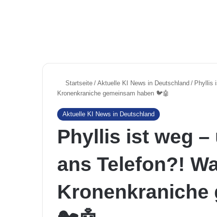
Startseite
/
Aktuelle KI News in Deutschland
/
Phyllis
Kronenkraniche gemeinsam haben 🐦🤖
Aktuelle KI News in Deutschland
Phyllis ist weg 
ans Telefon?! W
Kronenkraniche