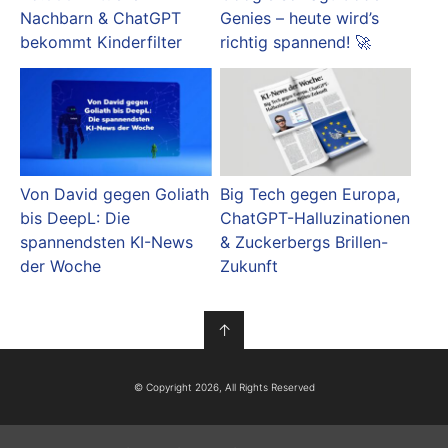
Nachbarn & ChatGPT
Genies – heute wird’s
bekommt Kinderfilter
richtig spannend! 🚀
Von David gegen Goliath
Big Tech gegen Europa,
bis DeepL: Die
ChatGPT-Halluzinationen
spannendsten KI-News
& Zuckerbergs Brillen-
der Woche
Zukunft
↑
© Copyright 2026, All Rights Reserved