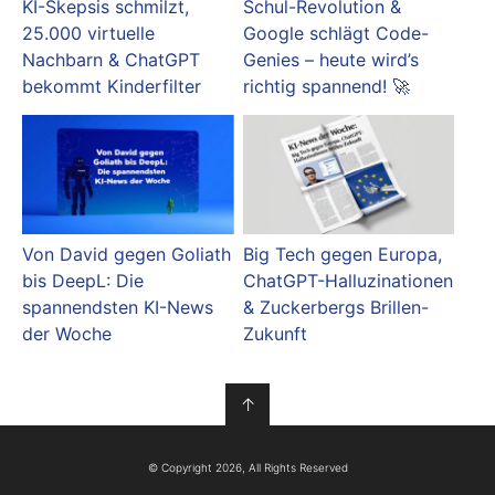
KI-Skepsis schmilzt,
Schul-Revolution &
25.000 virtuelle
Google schlägt Code-
Nachbarn & ChatGPT
Genies – heute wird’s
bekommt Kinderfilter
richtig spannend! 🚀
Von David gegen Goliath
Big Tech gegen Europa,
bis DeepL: Die
ChatGPT-Halluzinationen
spannendsten KI-News
& Zuckerbergs Brillen-
der Woche
Zukunft
↑
© Copyright 2026, All Rights Reserved