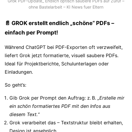
Grok PDF-Update_ Endlich optisch saubere PDFs auf Zuruf –
ohne Bastelarbeit – KI News fuer Eltern
📄 GROK erstellt endlich „schöne“ PDFs –
einfach per Prompt!
Während ChatGPT bei PDF-Exporten oft verzweifelt,
liefert Grok jetzt formatierte, visuell saubere PDFs.
Ideal für Projektberichte, Schulunterlagen oder
Einladungen.
So geht’s:
Gib Grok per Prompt den Auftrag: z. B.
„Erstelle mir
ein schön formatiertes PDF mit den Infos aus
diesem Text.“
Grok verarbeitet das – Textstruktur bleibt erhalten,
Design ist ansehnlich.