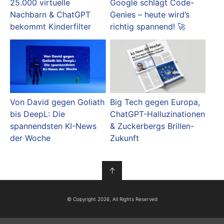
25.000 virtuelle
Google schlägt Code-
Nachbarn & ChatGPT
Genies – heute wird’s
bekommt Kinderfilter
richtig spannend! 🚀
Von David gegen Goliath
Big Tech gegen Europa,
bis DeepL: Die
ChatGPT-Halluzinationen
spannendsten KI-News
& Zuckerbergs Brillen-
der Woche
Zukunft
↑
© Copyright 2026, All Rights Reserved