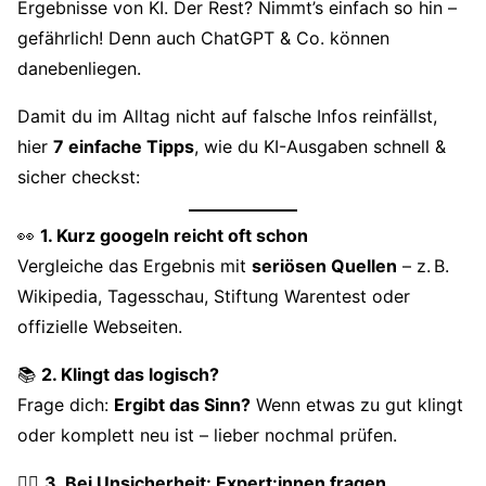
Ergebnisse von KI. Der Rest? Nimmt’s einfach so hin –
gefährlich! Denn auch ChatGPT & Co. können
danebenliegen.
Damit du im Alltag nicht auf falsche Infos reinfällst,
hier
7 einfache Tipps
, wie du KI-Ausgaben schnell &
sicher checkst:
👀
1. Kurz googeln reicht oft schon
Vergleiche das Ergebnis mit
seriösen Quellen
– z. B.
Wikipedia, Tagesschau, Stiftung Warentest oder
offizielle Webseiten.
📚
2. Klingt das logisch?
Frage dich:
Ergibt das Sinn?
Wenn etwas zu gut klingt
oder komplett neu ist – lieber nochmal prüfen.
👩‍⚕️
3. Bei Unsicherheit: Expert:innen fragen