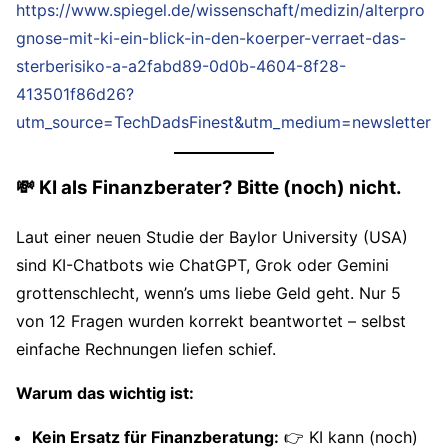
https://www.spiegel.de/wissenschaft/medizin/alterpro
gnose-mit-ki-ein-blick-in-den-koerper-verraet-das-
sterberisiko-a-a2fabd89-0d0b-4604-8f28-
413501f86d26?
utm_source=TechDadsFinest&utm_medium=newsletter
💸
KI als Finanzberater? Bitte (noch) nicht.
Laut einer neuen Studie der Baylor University (USA)
sind KI-Chatbots wie ChatGPT, Grok oder Gemini
grottenschlecht, wenn’s ums liebe Geld geht. Nur 5
von 12 Fragen wurden korrekt beantwortet – selbst
einfache Rechnungen liefen schief.
Warum das wichtig ist:
Kein Ersatz für Finanzberatung:
👉 KI kann (noch)